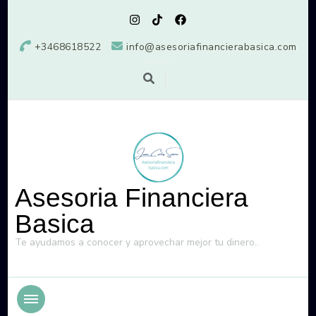
+3468618522
info@asesoriafinancierabasica.com
Asesoria Financiera
Basica
Te ayudamos a conocer y aprovechar mejor tu dinero..