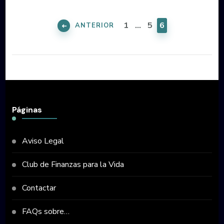
Paginación
de
PÁGINA
PÁGINA
PÁGINA
1
…
5
6
ANTERIOR
entradas
Páginas
Aviso Legal
Club de Finanzas para la Vida
Contactar
FAQs sobre…