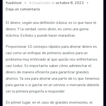
Actualizado el
octubre 8, 2022
fsadvisor
en
Deja un comentario
10
consejos
El dinero, según una definición clásica, es lo que hace el
rápidos
dinero. Y la verdad, como dicen, es como una goma
para
elástica. Estíralo y puede hacer maravillas.
ahorrar
Proporcionar 10 consejos rápidos para ahorrar dinero es
dinero
casi como un enfoque de primeros auxilios para un
problema muy intrincado al que quizás nos enfrentamos
casi todos. Es importante saber cómo administrar el
dinero de manera eficiente para garantizar grandes
ahorros. Ya sea para ahorrar una parte de lo que tenemos
para gastar o si gastar en un servicio o mercancía debería
ser la primera pregunta a responder.
En primer lugar, en el caso de grandes inversiones, el