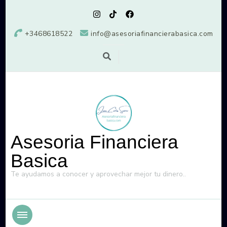
+3468618522
info@asesoriafinancierabasica.com
Asesoria Financiera
Basica
Te ayudamos a conocer y aprovechar mejor tu dinero..