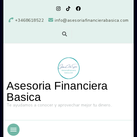
+3468618522
info@asesoriafinancierabasica.com
Asesoria Financiera
Basica
Te ayudamos a conocer y aprovechar mejor tu dinero..