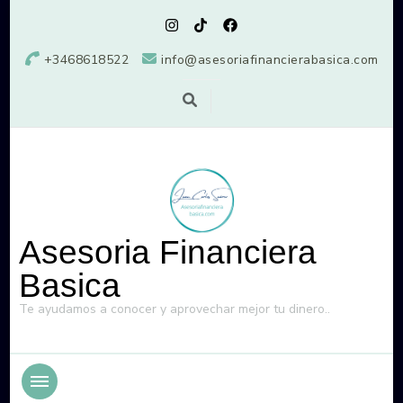
+3468618522
info@asesoriafinancierabasica.com
Asesoria Financiera
Basica
Te ayudamos a conocer y aprovechar mejor tu dinero..