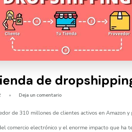
tienda de dropshippin
en
2
Deja un comentario
Cómo
iniciar
ededor de 310 millones de clientes activos en Amazon 
una
tienda
el comercio electrónico y el enorme impacto que ha ten