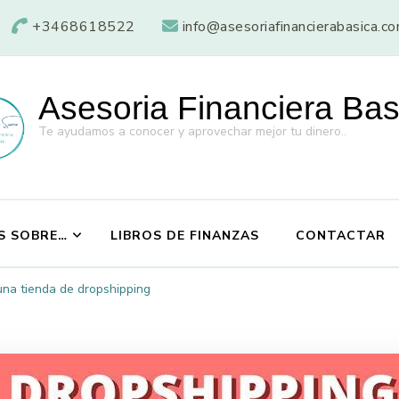
+3468618522
info@asesoriafinancierabasica.c
Asesoria Financiera Bas
Te ayudamos a conocer y aprovechar mejor tu dinero..
S SOBRE…
LIBROS DE FINANZAS
CONTACTAR
una tienda de dropshipping